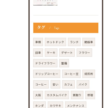
タグ
Tags
車検
ホットドック
ランチ
絶版車
旧車
ケーキ
デザート
フラワー
ドライフラワー
整備
ドリップコーヒー
コーヒー豆
焙煎所
コーヒー
安い
カフェ
バイク
大阪
カスタムバイク
買取り
修理
ホンダ
カワサキ
メンテナンス