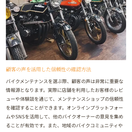
しむ方法
ライディングポジションの調整とその効果
振動を抑えるメンテナンスのテクニック
雨天時のメンテナンスで安全性を確保
快適性を追求したシートのカスタマイズ
騒音対策による快適なライドの実現
ライダーに合わせたカスタムの提案
顧客の声を活用した信頼性の確認方法
大阪府でバイクの長期間使用をサポートするメ
バイクメンテナンスを選ぶ際、顧客の声は非常に重要な
ンテナンス
情報源となります。実際に店舗を利用したお客様のレビ
長期使用に耐える部品選びのポイント
ューや体験談を通じて、メンテナンスショップの信頼性
持続可能なバイクライフを支える定期メン
を確認することができます。オンラインプラットフォー
テナンス
ムやSNSを活用して、他のバイクオーナーの意見を集め
保管方法がバイクの寿命に与える影響
ることが有効です。また、地域のバイクコミュニティや