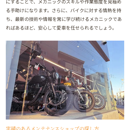
にすることで、メカニックのスキルや作業態度を見極め
プロのアドバイスを受けられる環境づくり
る手助けになります。さらに、バイクに対する情熱を持
バイクの性能を最大限に引き出すメンテナンス
ち、最新の技術や情報を常に学び続けるメカニックであ
とは
ればあるほど、安心して愛車を任せられるでしょう。
エンジンチューンアップの方法
サスペンション調整で得られる走行感
吸排気システムのアップグレード
パフォーマンス向上のためのカスタマイズ
燃費向上を目指したメンテナンス例
バイクの個性を引き出すための工夫
大阪府で細部にこだわるバイクメンテナンスを
提供する場所
高精度を誇るメンテナンスショップの特徴
細部へのこだわりが生む信頼性
実績のあるメンテナンスショップの探し方