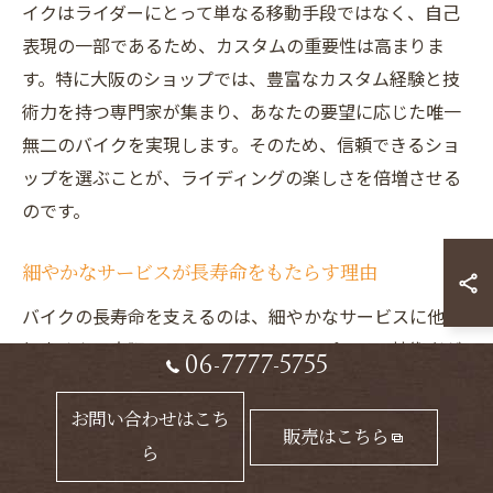
イクはライダーにとって単なる移動手段ではなく、自己
表現の一部であるため、カスタムの重要性は高まりま
す。特に大阪のショップでは、豊富なカスタム経験と技
術力を持つ専門家が集まり、あなたの要望に応じた唯一
無二のバイクを実現します。そのため、信頼できるショ
ップを選ぶことが、ライディングの楽しさを倍増させる
のです。
細やかなサービスが長寿命をもたらす理由
バイクの長寿命を支えるのは、細やかなサービスに他な
りません。大阪のメンテナンスショップでは、技術者が
06-7777-5755
バイクを隅々まで点検し、具体的なニーズに応じたアプ
ローチを行います。これにより、バイクの性能を最大限
お問い合わせはこち
販売はこちら
に引き出すことが可能です。たとえば、定期的なオイル
ら
交換やタイヤの状態確認など、細かなメンテナンスがバ