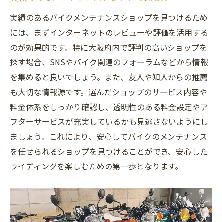
カスタムも手掛けるスペシャリストの魅力
実績のあるバイクメンテナンスショップを見つけるため
細やかなサービスが長寿命をもたらす理由
には、まずインターネットのレビューや評価を活用する
最新設備が整う店舗の利点
のが効果的です。特に大阪府内で評判の高いショップを
顧客ごとのニーズに応じた柔軟な対応
探す場合、SNSやバイク関連のフォーラムなどから情報
安心してバイクを任せられるメンテナンスの特
を集めると良いでしょう。また、友人や知人からの推薦
徴
も大切な情報源です。選んだショップのサービス内容や
透明性のある料金体系と見積もり
料金体系をしっかり確認し、透明性のある料金設定やア
メンテナンス履歴の詳細な管理
フターサービスが充実しているかも見逃さないようにし
ましょう。これにより、安心してバイクのメンテナンス
環境に配慮したメンテナンスの重要性
を任せられるショップを見つけることができ、安心した
技術者とのコミュニケーションが安心を生
ライディングを楽しむための第一歩となります。
む
保証制度の充実がもたらす安心感
トラブル時の迅速な対応力
バイクメンテナンスで快適なライディングを楽