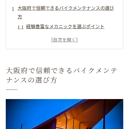
大阪府で信頼できるバイクメンテナンスの選び
方
経験豊富なメカニックを選ぶポイント
実績のあるメンテナンスショップの探し方
顧客の声を活用した信頼性の確認方法
アフターサービスが充実しているかの見極
め
大阪府で信頼できるバイクメンテ
地元で評判の高いバイクメンテナンス店
ナンスの選び方
保証付きサービスを提供する店舗の選定方
法
バイクの寿命を延ばすためのメンテナンスのポ
イント
定期的なオイル交換の重要性