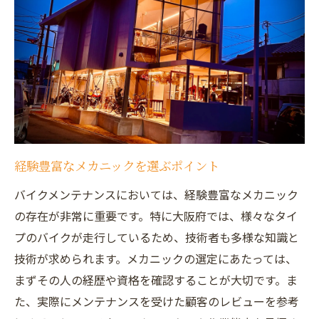
チェーンメンテナンスでバイクを保護
タイヤのチェックと交換のタイミング
バッテリー管理で始動トラブルを防ぐ
ブレーキシステムの定期点検がもたらす安
全性
プロによる精密な点検のメリット
プロの技術者が揃う大阪府のバイクメンテナン
スショップ
経験豊富なメカニックを選ぶポイント
認定資格を持つ技術者のいる店舗紹介
バイクメンテナンスにおいては、経験豊富なメカニック
の存在が非常に重要です。特に大阪府では、様々なタイ
最新の技術を駆使したメンテナンスの特徴
プのバイクが走行しているため、技術者も多様な知識と
顧客満足度が高いプロ集団の秘密
技術が求められます。メカニックの選定にあたっては、
技術者の経験がバイクの性能にどう影響す
まずその人の経歴や資格を確認することが大切です。ま
るか
た、実際にメンテナンスを受けた顧客のレビューを参考
地域密着型のサービスの提供方法