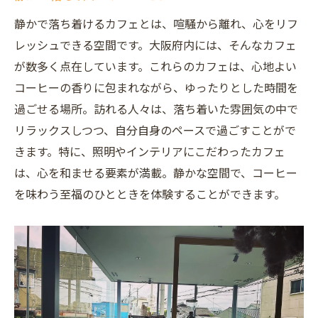
リラックスのためのカフェ選び
静かで落ち着けるカフェとは、喧騒から離れ、心をリフ
静かなひとときを提供するカフェ
レッシュできる空間です。大阪府内には、そんなカフェ
大阪のカフェで味わう特別な時間
が数多く点在しています。これらのカフェは、心地よい
コーヒーとの深い関係を楽しむ
コーヒーの香りに包まれながら、ゆったりとした時間を
リラックスを求める人のための隠れ家
過ごせる場所。訪れる人々は、落ち着いた雰囲気の中で
心を癒す大阪のカフェ散策静かな隠れ家の魅力
リラックスしつつ、自分自身のペースで過ごすことがで
を堪能
きます。特に、照明やインテリアにこだわったカフェ
大阪の隠れ家カフェを巡る旅
は、心を和ませる要素が満載。静かな空間で、コーヒー
静寂を楽しむカフェの魅力
を味わう至福のひとときを体験することができます。
心が安らぐ隠れ家カフェ
大阪のカフェで休日を満喫
癒しを求めて訪れるカフェ
カフェ散策で見つける心の安らぎ
大阪の喧騒から離れ心地よいカフェでリラック