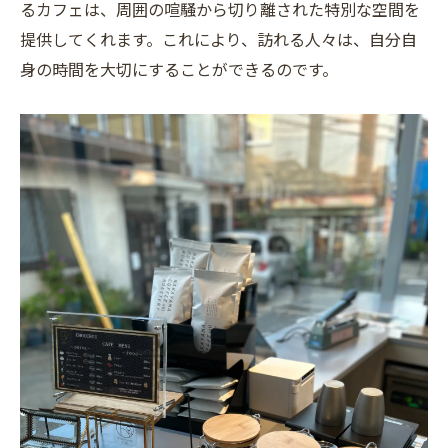
るカフェは、周囲の喧騒から切り離された特別な空間を
静かなカフェで心を休める時間
提供してくれます。これにより、訪れる人々は、自分自
コーヒーを楽しむための隠れスポット
身の時間を大切にすることができるのです。
大阪府の隠れ家カフェ巡り静かな空間で過ごす
リラックスタイム
隠れ家カフェ巡りの旅路
静かなカフェで心を癒す
大阪の隠れ家で過ごす特別な時間
リラックスできるカフェの見つけ方
大阪府内の静寂スポット
心安らぐリラックスタイムの過ごし方