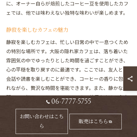
に、オーナー自らが焙煎したコーヒー豆を使用したカフ
ェでは、他では味わえない独特な味わいが楽しめます。
静寂を楽しむカフェの魅力
静寂を楽しむカフェは、忙しい日常の中で一息つくため
の特別な場所です。大阪の隠れ家カフェは、落ち着いた
雰囲気の中でゆったりとした時間を過ごすことができ、
心の平穏を取り戻すのに最適です。ここでは、友人との
会話や読書を楽しむことができ、コーヒーの香りに包ま
れながら、贅沢な時間を堪能できます。また、静かな空
間での一杯のコーヒーは、リラックス効果を高め、心身
06-7777-5755
の疲れを癒してくれます。隠れ家カフェは、まさに心の
オアシスと言える存在です。
お問い合わせはこち
販売はこちら
ら
心が安らぐ隠れ家カフェ