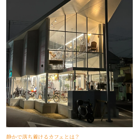
大阪府内の静かなカフェスポット
心を癒すコーヒーの魔法
大阪府で癒しのひととき隠れ家カフェの魅力と
コーヒーの魔法
隠れ家カフェの魅力を探る
大阪でコーヒーの美味しいカフェ
癒しを求める人々のためのカフェ
コーヒーが持つ魔法の力
大阪のカフェで見つける癒し
静かなカフェで心のリセット
リラックスを求めて大阪の隠れ家カフェで特別
なコーヒー時間
特別なコーヒー体験の魅力
静かで落ち着けるカフェとは？